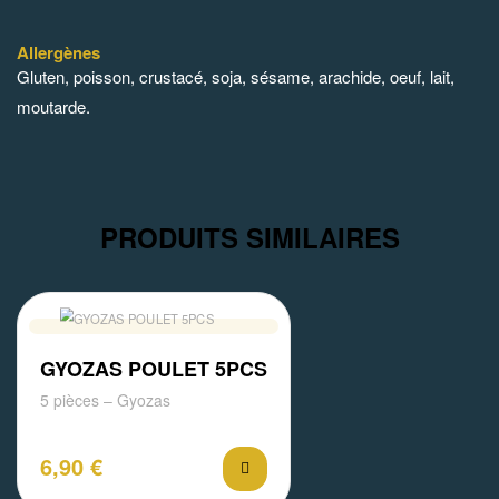
Allergènes
Gluten, poisson, crustacé, soja, sésame, arachide, oeuf, lait,
moutarde.
PRODUITS SIMILAIRES
GYOZAS POULET 5PCS
5 pièces – Gyozas
6,90
€