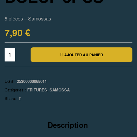
5 pièces – Samossas
7,90
€
AJOUTER AU PANIER
UGS :
25300000068011
Catégories :
FRITURES
,
SAMOSSA
Facebook
Share:
Description