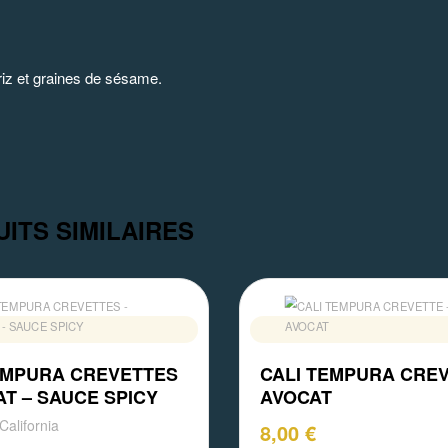
 riz et graines de sésame.
ITS SIMILAIRES
EMPURA CREVETTES
CALI TEMPURA CREV
AT – SAUCE SPICY
AVOCAT
California
8,00
€