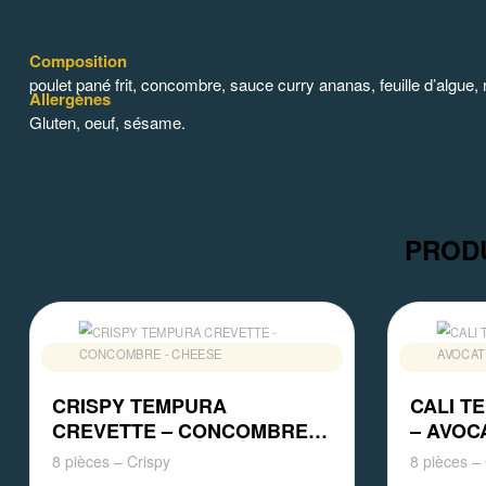
Composition
poulet pané frit, concombre, sauce curry ananas, feuille d’algue,
Allergènes
Gluten, oeuf, sésame.
PRODU
CRISPY TEMPURA
CALI T
CREVETTE – CONCOMBRE –
– AVOC
CHEESE
8 pièces – Crispy
8 pièces – 