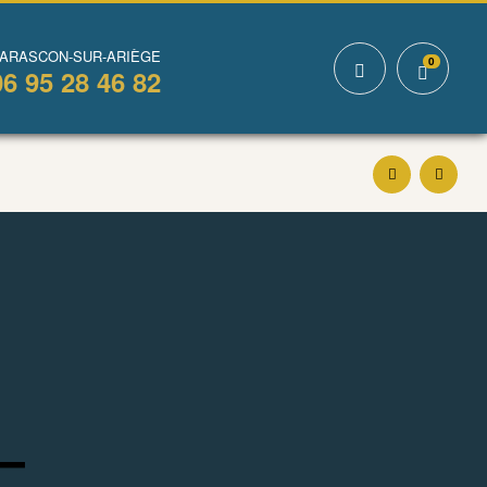
TARASCON-SUR-ARIÈGE
0
06 95 28 46 82
8,50
€
8,50
€
–