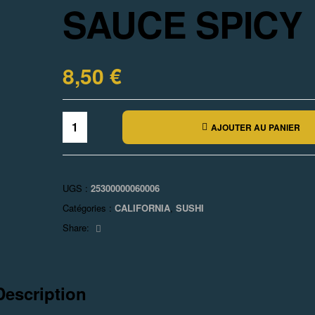
SAUCE SPICY
8,50
€
AJOUTER AU PANIER
UGS :
25300000060006
Catégories :
CALIFORNIA
,
SUSHI
Facebook
Share:
Description