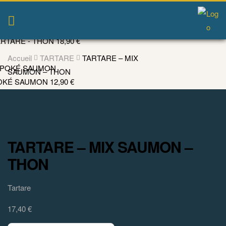
ARTARE - THON
18,90
€
Accueil
TARTARE
TARTARE – MIX
SAUMON – THON
OKÉ SAUMON
12,90
€
TARTARE – MIX SAUMON –
THON
Tartare
17,40
€