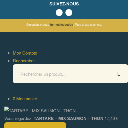
SUIVEZ-NOUS
Copyright © 2022
bentoshopandgo
. Tous droits réservés.
Mon Compte
Rechercher
0
Mon panier
Vous regardez:
TARTARE – MIX SAUMON – THON
17,40
€