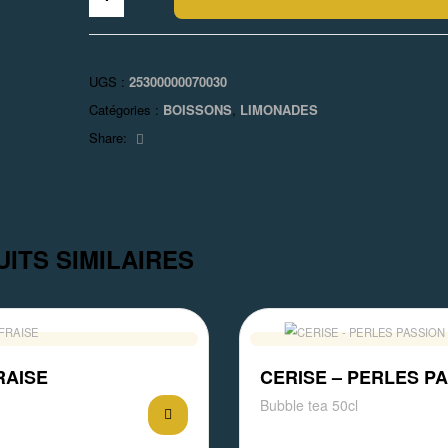
UGS :
25300000070030
Catégories :
BOISSONS
,
LIMONADES
Facebook
Share:
ITS SIMILAIRES
RAISE
CERISE – PERLES P
Bubble tea 50cl