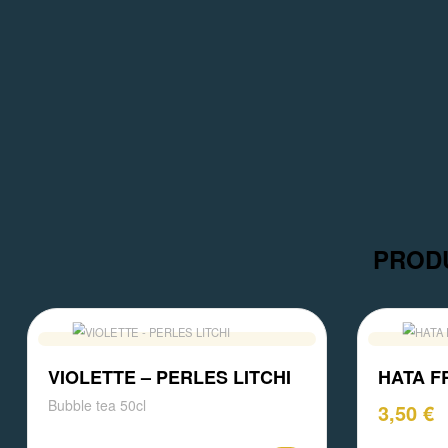
PRODU
VIOLETTE – PERLES LITCHI
HATA F
Bubble tea 50cl
3,50
€