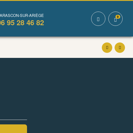
TARASCON-SUR-ARIÈGE
0
06 95 28 46 82
3,50
€
3,90
€