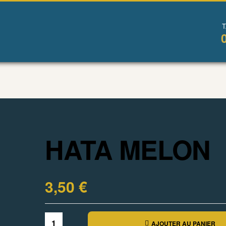
HATA MELON
3,50
€
AJOUTER AU PANIER