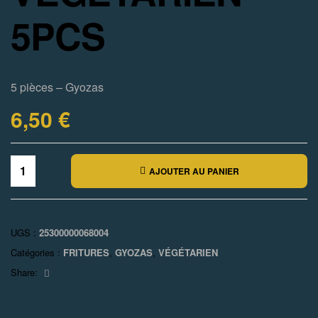
5PCS
5 pièces – Gyozas
6,50
€
AJOUTER AU PANIER
UGS :
25300000068004
Catégories :
FRITURES
,
GYOZAS
,
VÉGÉTARIEN
Facebook
Share: