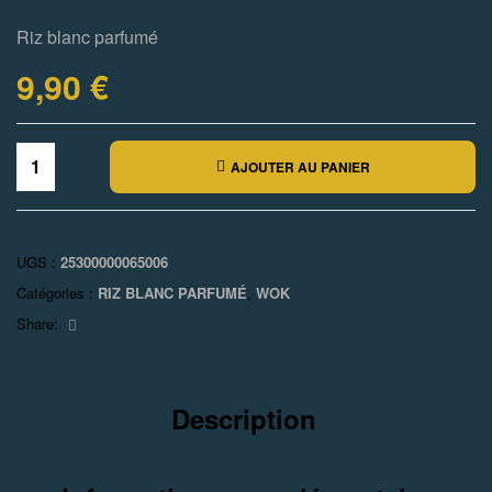
Riz blanc parfumé
9,90
€
AJOUTER AU PANIER
UGS :
25300000065006
Catégories :
RIZ BLANC PARFUMÉ
,
WOK
Facebook
Share:
Description